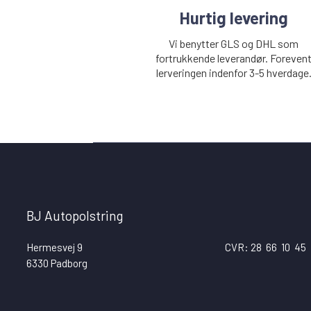
Hurtig levering
Vi benytter GLS og DHL som
fortrukkende leverandør. Foreven
lerveringen indenfor 3-5 hverdage
BJ Autopolstring
Hermesvej 9
CVR:
28
-
66
-
10
-
45
6330 Padborg