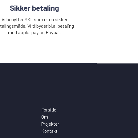
Sikker betaling
Vi benytter SSL som er en sikker
talingsmåde. Vi tilbyder bl.a. betaling
med apple-pay og Paypal.
Forside
Om
Projekter
Kontakt