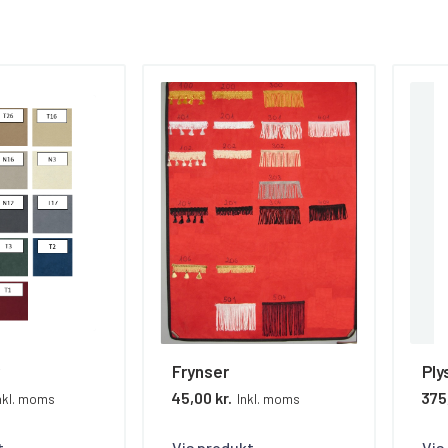
Frynser
Ply
45,00 kr.
375,
nkl. moms
Inkl. moms
t
Vis produkt
Vis