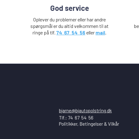
God service
Oplever du problemer eller har andre
t
spørgsmål er du altid velkommen til at
be
.
ringe på tlf.
74
-
67
-
54
-
56
eller
mail
.
bjarne@bjautopolstring.dk
Tlf.: 74
-
67
-
54
-
56
Politikker, Betingelser & Vilkår