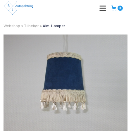
0
Webshop
»
Tilbehør
»
Alm. Lamper