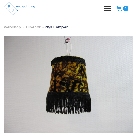
0
Webshop
»
Tilbehør
»
Plys Lamper